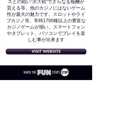
スとの戦い”ボス戦”でさらなる報酬が
貰える等、他のカジノにはないゲーム
性が最大の魅力です。スロットやライ
ブカジノ等、常時1700種以上の豊富な
カジノゲームが揃い、スマートフォン
やタブレット、パソコンでプレイを楽
しむ事が出来ます
VISIT WEBSITE
Advert - Terms and Conditions May
Apply - Please Gamble