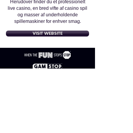
Herudover finder du et professionelt
live casino, en bred vifte af casino spil
og masser af underholdende
spillemaskiner for enhver smag.
VISIT WEBSITE
Advert - Terms and Conditions May
Apply - Please Gamble
Responsibly