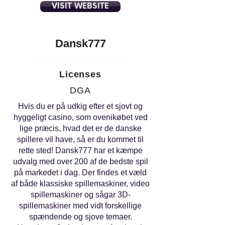
VISIT WEBSITE
Dansk777
ASG Technologies Ltd
Licenses
DGA
Hvis du er på udkig efter et sjovt og
hyggeligt casino, som ovenikøbet ved
lige præcis, hvad det er de danske
spillere vil have, så er du kommet til
rette sted! Dansk777 har et kæmpe
udvalg med over 200 af de bedste spil
på markedet i dag. Der findes et væld
af både klassiske spillemaskiner, video
spillemaskiner og sågar 3D-
spillemaskiner med vidt forskellige
spændende og sjove temaer.