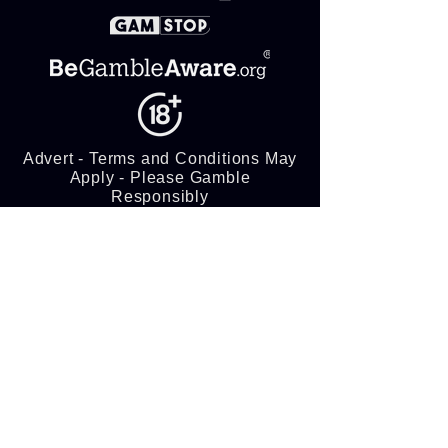
Advert - Terms and Conditions May
Apply - Please Gamble
Responsibly