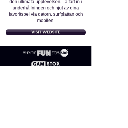
den ultimata upplevelsen. Ta fart in i
underhållningen och njut av dina
favoritspel via datorn, surfplattan och
mobilen!
VISIT WEBSITE
Advert - Terms and Conditions May
Apply - Please Gamble
Responsibly