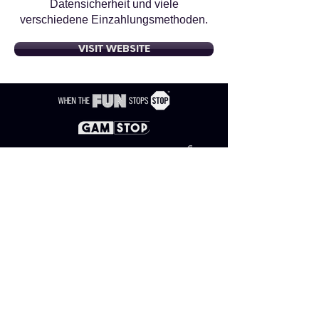
Datensicherheit und viele
verschiedene Einzahlungsmethoden.
VISIT WEBSITE
Advert - Terms and Conditions May
Apply - Please Gamble
Responsibly