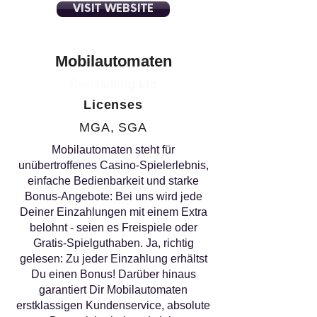
VISIT WEBSITE
Mobilautomaten
Co-Gaming Ltd
Licenses
MGA, SGA
Mobilautomaten steht für
unübertroffenes Casino-Spielerlebnis,
einfache Bedienbarkeit und starke
Bonus-Angebote: Bei uns wird jede
Deiner Einzahlungen mit einem Extra
belohnt - seien es Freispiele oder
Gratis-Spielguthaben. Ja, richtig
gelesen: Zu jeder Einzahlung erhältst
Du einen Bonus! Darüber hinaus
garantiert Dir Mobilautomaten
erstklassigen Kundenservice, absolute